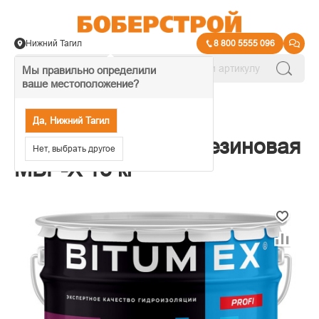
Нижний Тагил
8 800 5555 096
Мы правильно определили
ваше местоположение?
→
Битумная гидроизоляция
Да, Нижний Тагил
Мастика битумно-резиновая
Нет, выбрать другое
МБР-Х 18 кг