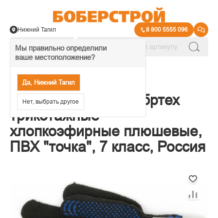
Нижний Тагил
8 800 5555 096
Мы правильно определили
ваше местоположение?
→
Защита рук
Да, Нижний Тагил
67769 Перчатки Сибртех
Нет, выбрать другое
трикотажные
хлопкоэфирные плюшевые,
ПВХ "точка", 7 класс, Россия