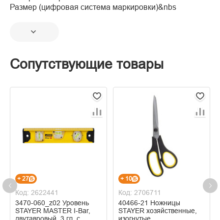
Размер (цифровая система маркировки)&nbs
Сопутствующие товары
+ 27
+ 10
Код: 2622441
Код: 2706711
3470-060_z02 Уровень
40466-21 Ножницы
STAYER MASTER I-Bar,
STAYER хозяйственные,
двутавровый, 3 гл. с
изогнутые,