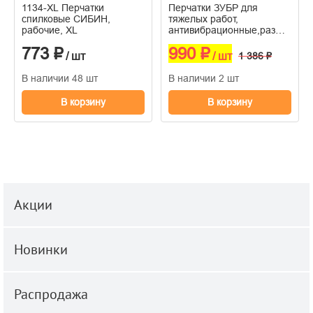
1134-XL Перчатки
Перчатки ЗУБР для
спилковые СИБИН,
тяжелых работ,
рабочие, XL
антивибрационные,размер
XL,профессиональные
773 ₽
990 ₽
комбинированные
/ шт
/ шт
1 386 ₽
В наличии 48 шт
В наличии 2 шт
В корзину
В корзину
Акции
Новинки
Распродажа