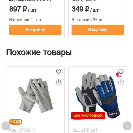
линейкой, 60см
двухкомпонентные ручки,
897 ₽
349 ₽
215мм
/ шт
/ шт
В наличии 11 шт
В наличии 26 шт
В корзину
В корзину
Похожие товары
-29% РАСПРОДАЖА
+ 23
Код: 2730219
Код: 2739665