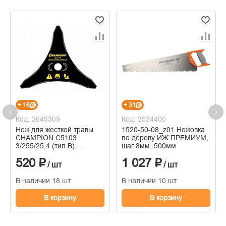
+ 16
+ 31
Код: 2645309
Код: 2524400
Нож для жесткой травы
1520-50-08_z01 Ножовка
CHAMPION C5103
по дереву ИЖ ПРЕМИУМ,
3/255/25,4 (тип В)
шаг 8мм, 500мм
(125R,235R,FS80,85
520 ₽
1 027 ₽
100,120,FR85,350,450)
/ шт
/ шт
В наличии 18 шт
В наличии 10 шт
В корзину
В корзину