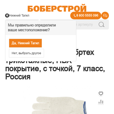
Нижний Тагил
8 800 5555 096
Мы правильно определили
ваше местоположение?
→
Защита рук
Да, Нижний Тагил
67703 Перчатки Сибртех
Нет, выбрать другое
трикотажные, ПВХ
покрытие, с точкой, 7 класс,
Россия