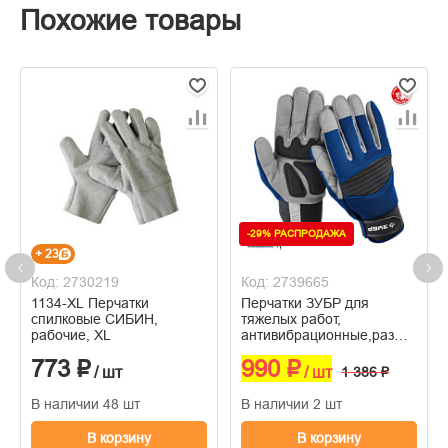
Похожие товары
-29% РАСПРОДАЖА
+ 23
Код: 2730219
Код: 2739665
1134-XL Перчатки
Перчатки ЗУБР для
спилковые СИБИН,
тяжелых работ,
рабочие, XL
антивибрационные,размер
XL,профессиональные
773 ₽
990 ₽
комбинированные
/ шт
/ шт
1 386 ₽
В наличии 48 шт
В наличии 2 шт
В корзину
В корзину