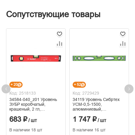
Сопутствующие товары
+ 20
+ 52
Код: 2518133
Код: 2729429
34584-040_z01 Уровень
34119 Уровень Сибртех
ЗУБР коробчатый,
УСМ-0,5-1500,
крашеный, 2 гл,
алюминиевый,
фрезерованная базовая
фрезерованный, 3 глазка,
683 ₽
1 747 ₽
поверхность, 40см
магнитный,1500 мм
/ шт
/ шт
В наличии 18 шт
В наличии 16 шт