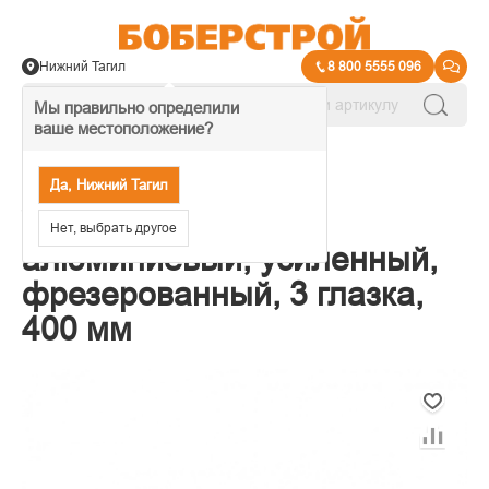
Нижний Тагил
8 800 5555 096
Мы правильно определили
ваше местоположение?
→
Уровни, гидроуровни
Да, Нижний Тагил
Уровень Matrix
Нет, выбрать другое
алюминиевый, усиленный,
фрезерованный, 3 глазка,
400 мм