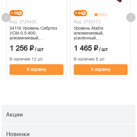
+ 38
+ 44
Код: 2729425
Код: 2752172
34116 Уровень Сибртех
Уровень Matrix
УСМ-0,5-800,
алюминиевый,
алюминиевый,
усиленный,
фрезерованный, 3 глазка,
фрезерованный, 3 глазка,
1 256 ₽
1 465 ₽
магнитный, 800 мм
800 мм
/ шт
/ шт
В наличии 12 шт
В наличии 8 шт
В корзину
В корзину
Акции
Новинки