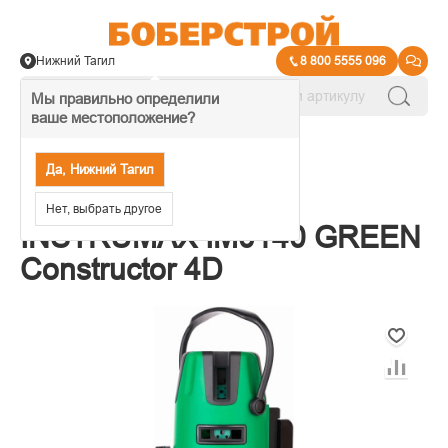
Нижний Тагил
8 800 5555 096
Мы правильно определили
ваше местоположение?
→
Дальномеры и уровни лазерные
Да, Нижний Тагил
Лазерный уровень
Нет, выбрать другое
INSTRUMAX IM0140 GREEN
Constructor 4D