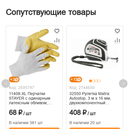
Сопутствующие товары
+ 2
+ 12
Код: 2695797
Код: 2744650
11408-XL Перчатки
32550 Рулетка Matrix
STAYER с одинарным
Autostop, 3 м х 16 мм,
латексным обливом,
двухкомпонентный
размер L-XL
корпус, автоматическая
68 ₽
408 ₽
фиксация
/ шт
/ шт
В наличии 381 шт
В наличии 20 шт