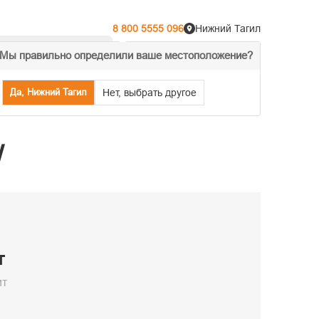
8 800 5555 096
Нижний Тагил
Мы правильно определили ваше местоположение?
% Акции
Распродажа
Да, Нижний Тагил
Нет, выбрать другое
/
т
ит