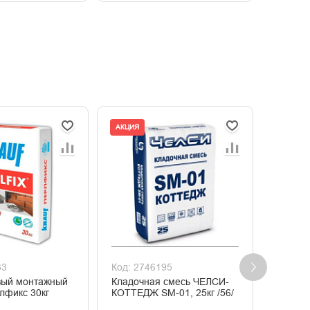
АКЦИЯ
33
Код: 2746195
Код: 2
вый монтажный
Кладочная смесь ЧЕЛСИ-
Смесь 
KNAUF Перлфикс 30кг
КОТТЕДЖ SM-01, 25кг /56/
ТЕРРАК
печей, 