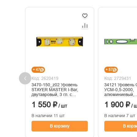
+ 47
+ 57
Код: 2620419
Код: 2729431
3470-150_z02 Уровень
34121 Уровень 
STAYER MASTER I-Bar,
УСМ-0,5-2000,
двутавровый, 3 гл. с
алюминиевый,
линейкой, 150см
фрезерованный,
1 550 ₽
1 900 ₽
магнитный, 200
/ шт
/ 
В наличии 11 шт
В наличии 7 шт
В корзину
В корз