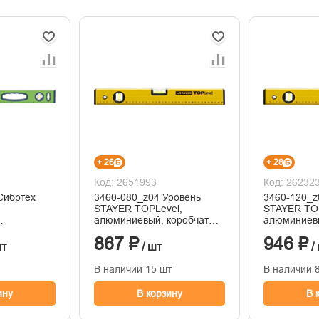
+ 26
+ 28
Код: 2651993
Код: 26232
Сибртех
3460-080_z04 Уровень
3460-120_z
STAYER TOPLevel,
STAYER TOP
алюминиевый, коробчатый,
алюминиевы
 3 глазка,
2 глазка, с линейкой, 80 см
2 глазка, с
867 ₽
946 ₽
0 мм
см
шт
/ шт
/
В наличии 15 шт
В наличии 
ину
В корзину
В 