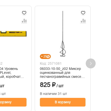
+ 25
+ 23
32
Код: 2571081
Код: 2
04 Уровень
06033-10-50_z02 Миксер
04260 
Level,
оцинкованный для
строит
й, коробчатый,
песчаногравийных смесей,
хвосто
 линейкой, 120
100х500мм
100*60
825 ₽
768
 шт
/ шт
8 шт
В наличии 31 шт
В нали
корзину
В корзину