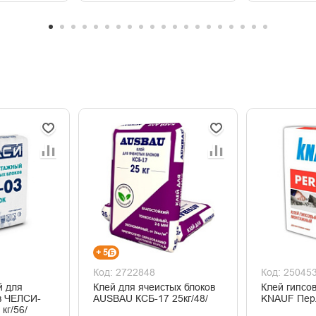
+ 5
Код: 2722848
Код: 25045
й для
Клей для ячеистых блоков
Клей гипсо
в ЧЕЛСИ-
AUSBAU КСБ-17 25кг/48/
кг/56/