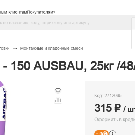
ным клиентам
Покупателям
→
товки
Монтажные и кладочные смеси
- 150 AUSBAU, 25кг /48
Код: 2712065
315 ₽
/ ш
Оформить в кред
+ 9