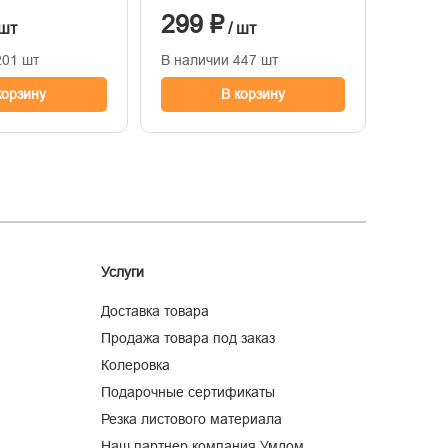
шамот
299 ₽
596
 шт
/ шт
201 шт
В наличии 447 шт
В нали
корзину
В корзину
Услуги
Доставка товара
Продажа товара под заказ
Колеровка
Подарочные сертификаты
Резка листового материала
Наш партнер компания Умдом