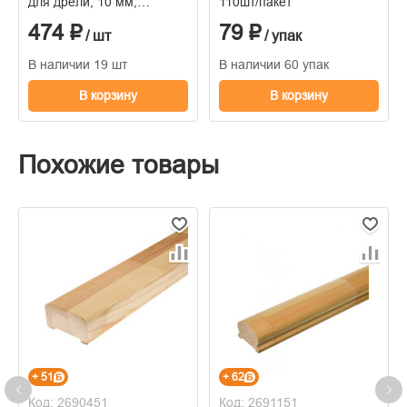
для дрели, 10 мм,
110шт/пакет
посадочная резьба 3/8", Д
474 ₽
79 ₽
0,8-10 мм
/ шт
/ упак
В наличии 19 шт
В наличии 60 упак
В корзину
В корзину
Похожие товары
+ 51
+ 62
Код: 2690451
Код: 2691151