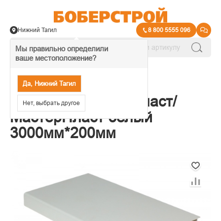
Нижний Тагил
8 800 5555 096
Мы правильно определили
ваше местоположение?
→
Подоконники пластиковые
Да, Нижний Тагил
Подоконник МегаПласт/
Нет, выбрать другое
МастерПласт белый
3000мм*200мм