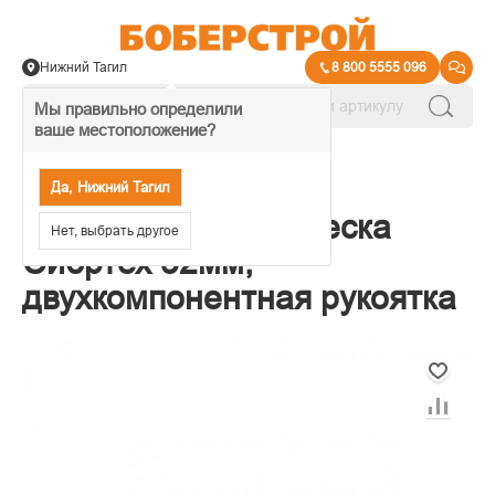
Нижний Тагил
8 800 5555 096
Мы правильно определили
ваше местоположение?
→
Стамески
Да, Нижний Тагил
24497 Долото-стамеска
Нет, выбрать другое
Сибртех 32мм,
двухкомпонентная рукоятка