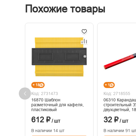
Похожие товары
+ 18
+ 1
Код: 2731473
Код: 2718555
16870 Шаблон
06310 Каранда
разметочный для кафеля,
строительный З
пластиковый
двухцветный, 1
612 ₽
32 ₽
/ шт
/ шт
В наличии 14 шт
В наличии 91 ш