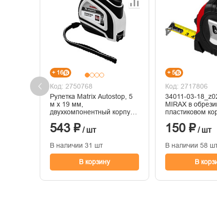
+ 16
+ 5
Код: 2750768
Код: 2717806
Рулетка Matrix Autostop, 5
34011-03-18_z0
м х 19 мм,
MIRAX в обрез
двухкомпонентный корпус,
пластиковом ко
автоматическая фиксация
х18мм
543 ₽
150 ₽
/ шт
/ шт
В наличии 31 шт
В наличии 58 ш
В корзину
В корз