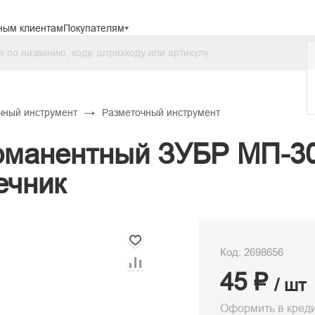
ным клиентам
Покупателям
→
чный инструмент
Разметочный инструмент
рманентный ЗУБР МП-30
ечник
Код: 2698656
45 ₽
/ шт
Оформить в кред