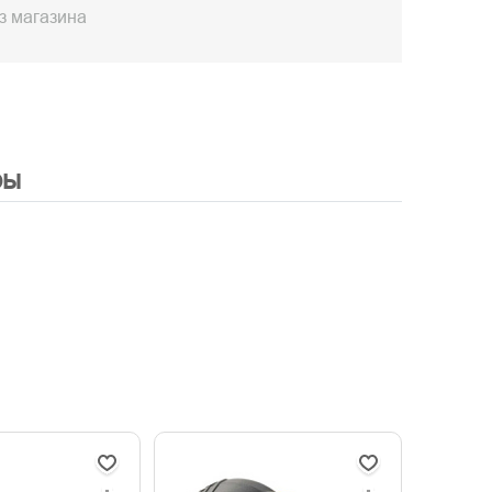
з магазина
ры