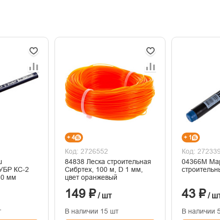
+ 4
+ 1
Код: 2726552
Код: 27233
ш
84838 Леска строительная
04366М Ма
УБР КС-2
Сибртех, 100 м, D 1 мм,
строительн
80 мм
цвет оранжевый
149 ₽
43 ₽
/ шт
/ ш
т
В наличии 15 шт
В наличии 