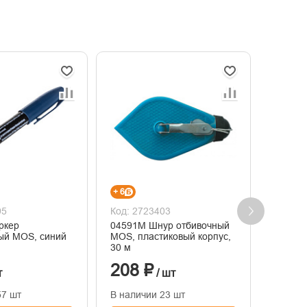
+ 6
+ 4
95
Код: 2723403
Код: 2
ркер
04591М Шнур отбивочный
06325-
ый MOS, синий
MOS, пластиковый корпус,
ЗУБР М
30 м
круглы
208 ₽
140
т
/ шт
57 шт
В наличии 23 шт
В нали