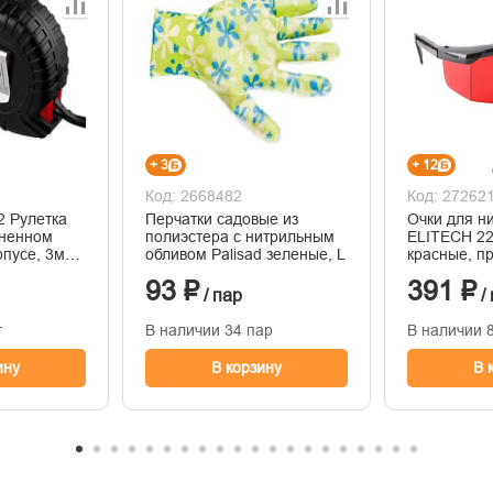
+ 3
+ 12
Код: 2668482
Код: 27262
2 Рулетка
Перчатки садовые из
Очки для н
иненном
полиэстера с нитрильным
ELITECH 22
рпусе, 3м
обливом Palisad зеленые, L
красные, п
93 ₽
391 ₽
/ пар
/
т
В наличии 34 пар
В наличии 
ину
В корзину
В 