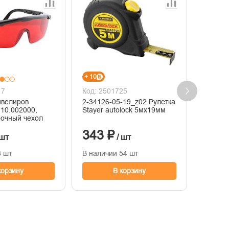
+ 10
+ 5
17
Код: 2501725
Код: 2
ивелиров
2-34126-05-19_z02 Рулетка
11274-
10.002000,
Stayer autolock 5мх19мм
ЗУБР р
рочный чехол
против
размер
343 ₽
175
 шт
/ шт
8 шт
В наличии 54 шт
В нали
корзину
В корзину