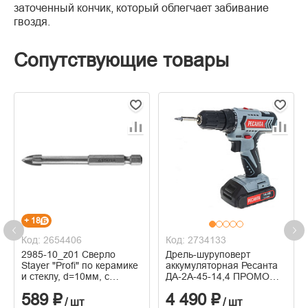
заточенный кончик, который облегчает забивание
гвоздя.
Сопутствующие товары
+ 18
Код: 2654406
Код: 2734133
2985-10_z01 Сверло
Дрель-шуруповерт
Stayer "Profi" по керамике
аккумуляторная Ресанта
и стеклу, d=10мм, с
ДА-2А-45-14,4 ПРОМО
четырьмя режущими
900/75/14/13
589 ₽
4 490 ₽
лезвиями
/ шт
/ шт