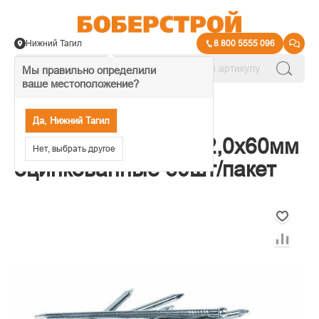
Нижний Тагил
8 800 5555 096
Мы правильно определили
ваше местоположение?
→
Гвозди
Да, Нижний Тагил
Гвозди финишные 2,0х60мм
Нет, выбрать другое
оцинкованные 60шт/пакет