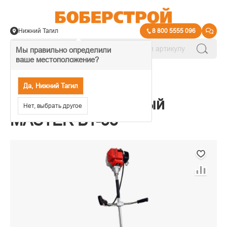
Нижний Тагил
8 800 5555 096
Мы правильно определили
ваше местоположение?
→
Триммеры
Да, Нижний Тагил
Триммер бензиновый
Нет, выбрать другое
MASTER БT-58