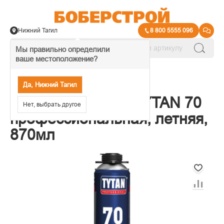
Нижний Тагил
8 800 5555 096
Мы правильно определили
ваше местоположение?
→
Пена монтажная
Да, Нижний Тагил
Пена монтажная TYTAN 70
Нет, выбрать другое
профессиональная, летняя,
870мл