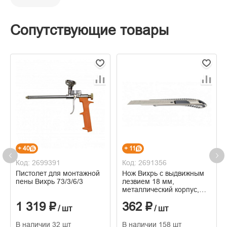
Сопутствующие товары
+ 40
+ 11
Код: 2699391
Код: 2691356
Пистолет для монтажной
Нож Вихрь с выдвижным
пены Вихрь 73/3/6/3
лезвием 18 мм,
металлический корпус,
автоматический фиксатор
1 319 ₽
362 ₽
73/10/10/1
/ шт
/ шт
В наличии 32 шт
В наличии 158 шт