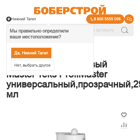
Нижний Тагил
8 800 5555 096
Мы правильно определили
ваше местоположение?
→
Герметики
Да, Нижний Тагил
Герметик силиконовый
Нет, выбрать другое
Master Teks ProfiMaster
универсальный,прозрачный,2
мл