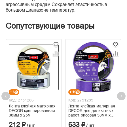
агрессивным средам.Сохраняет эластичность в
большом диапазоне температур.
Сопутствующие товары
+ 6
+ 19
Код: 2751286
Код: 2751285
Лента клейкая малярная
Лента клейкая малярная
DECOR креппированная
DECOR для деликатных
38мм х 25м
работ, рисовая 38мм х
25м, фиолетовая
212 ₽
633 ₽
/ шт
/ шт