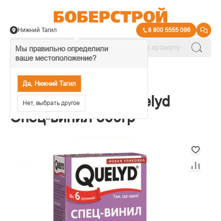
Нижний Тагил
8 800 5555 096
Мы правильно определили
ваше местоположение?
→
Клеи и средства для обоев
Да, Нижний Тагил
Клей для обоев Quelyd
Нет, выбрать другое
Спец-винил 300гр