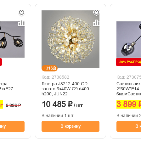
-29% РАСПР
+ 315
Код: 2738582
Код: 27307
стра
Люстра J8212-400 GD
Светильни
ВтхE27
золото 6х40W G9 d400
2*60W*E14
h200, JUN22
6кв.мСвет
2*60W*E14 
10 485 ₽
3 899 
шт
6 986 ₽
/ шт
В наличии 1 шт
В наличии 
ину
В корзину
В 