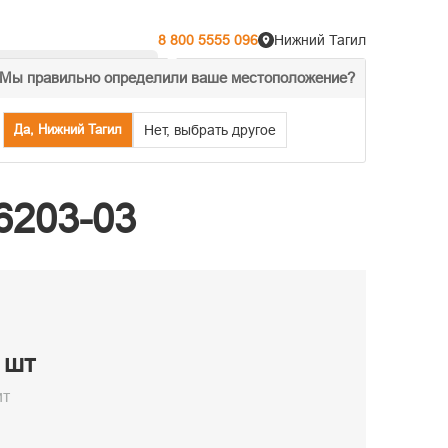
8 800 5555 096
Нижний Тагил
Мы правильно определили ваше местоположение?
% Акции
Распродажа
Да, Нижний Тагил
Нет, выбрать другое
6203-03
/ шт
ит