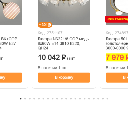
-29% РАСПР
+ 301
Код: 2751167
Код: 27489
2 BK+COP
Люстра N6221/8 COP медь
Люстра 501
x60W E27
8х60W E14 d810 h320,
золото/чер
4
QH24
3000-6000K
диммер, X
10 042 ₽
7 979 
шт
/ шт
В наличии 1 шт
В наличии 
ину
В корзину
В 