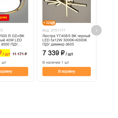
ОДАЖА
+ 220
+ 3
70
Код: 2751177
Код: 2
/500 R GD+BK
Люстра YT408/5 BK черный
503594
ный 40W LED
LED 5х12W 3000K+6500K
светод
 d500 ПДУ
ПДУ диммер d605
C37-10
LD23
10Вт О
₽
7 339 ₽
92 ₽
/ шт
11 171 ₽
/ шт
1 шт
В наличии 1 шт
В нали
корзину
В корзину