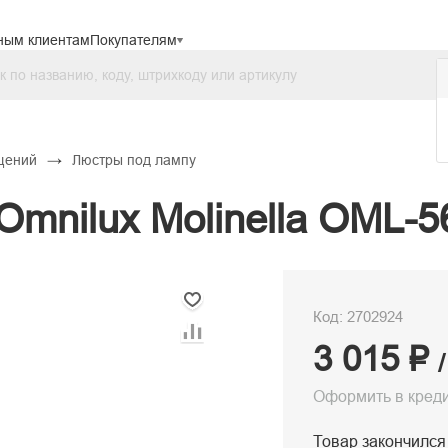
ным клиентам
Покупателям
→
щений
Люстры под лампу
mnilux Molinella OML-5
Код: 2702924
3 015 ₽
Оформить в кред
Товар закончился