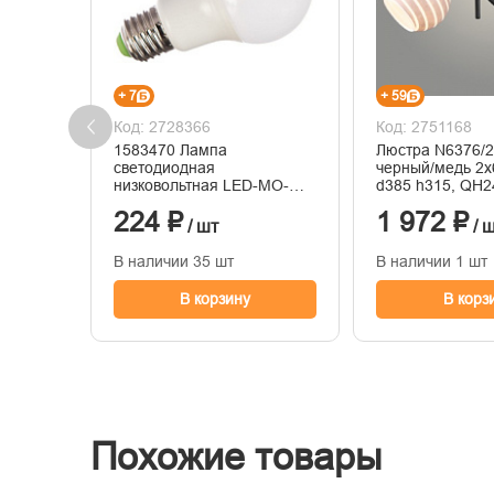
+ 7
+ 59
Код: 2728366
Код: 2751168
1583470 Лампа
Люстра N6376/
светодиодная
черный/медь 2
низковольтная LED-MO-
d385 h315, QH2
PRO 10Вт 12-48В Е27
224 ₽
1 972 ₽
6500К 900лм IN HOME
/ шт
/ 
469061203805
В наличии 35 шт
В наличии 1 шт
В корзину
В корз
Похожие товары