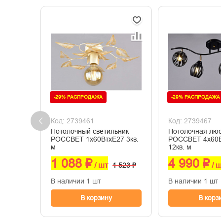
-29% РАСПРОДАЖА
-29% РАСПРОДАЖА
Код: 2739461
Код: 2739467
Потолочный светильник
Потолочная лю
РОССВЕТ 1х60ВтхE27 3кв.
РОССВЕТ 4х60
м
12кв. м
1 088 ₽
4 990 ₽
/ шт
1 523 ₽
/ 
В наличии 1 шт
В наличии 1 шт
В корзину
В корз