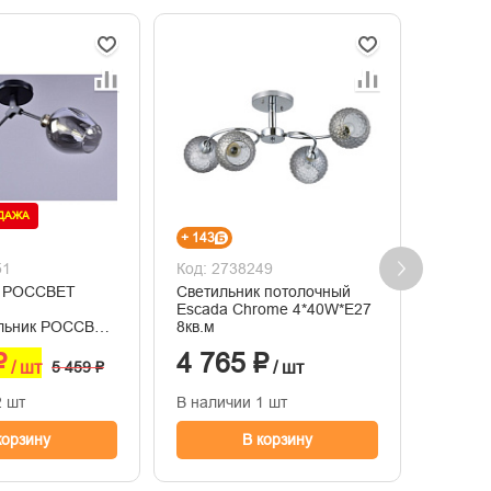
ОДАЖА
+ 143
+ 291
51
Код: 2738249
Код: 2
к РОССВЕТ
Светильник потолочный
Потоло
Escada Chrome 4*40W*E27
черный
ильник РОССВЕТ
8кв.м
6кв.м
₽
4 765 ₽
9 68
/ шт
5 459 ₽
/ шт
2 шт
В наличии 1 шт
В нали
корзину
В корзину