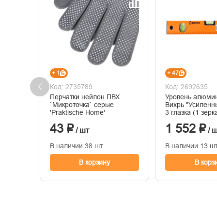
+ 1
+ 47
Код: 2735789
Код: 2692635
Перчатки нейлон ПВХ
Уровень алюми
`Микроточка` серые
Вихрь "Усиленн
'Praktische Home'
3 глазка (1 зерк
комп.рукоятки 7
43 ₽
1 552 ₽
/ шт
/ 
В наличии 38 шт
В наличии 13 ш
В корзину
В корз