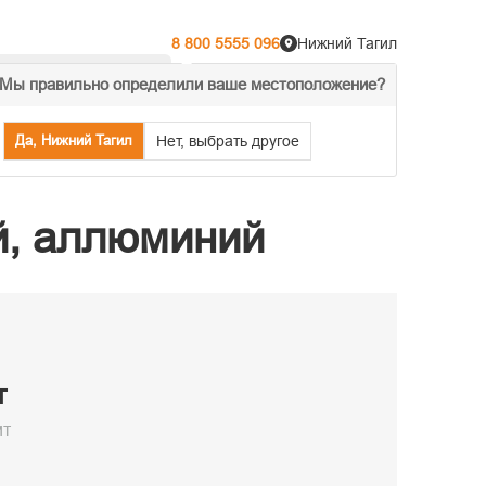
8 800 5555 096
Нижний Тагил
Мы правильно определили ваше местоположение?
% Акции
Распродажа
Да, Нижний Тагил
Нет, выбрать другое
й, аллюминий
т
ит