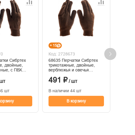
+ 15
+ 57
70
Код: 2728673
Код: 2
атки Сибртех
68635 Перчатки Сибртех
34121 
е, двойные,
трикотажные, двойные,
УСМ-0,
ные, с ПВХ
верблюжья и овечья
алюмин
 Россия
шерсть, ПВХ покрытие,
фрезер
491 ₽
1 90
Россия
магнит
 шт
/ шт
36 шт
В наличии 44 шт
В нали
корзину
В корзину