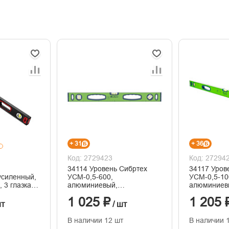
+ 31
+ 36
Код: 2729423
Код: 27294
34114 Уровень Сибртех
34117 Уров
усиленный,
УСМ-0,5-600,
УСМ-0,5-10
 3 глазка,
алюминиевый,
алюминиев
фрезерованный, 3 глазка,
фрезерован
1 025 ₽
1 205 
магнитный, 600 мм
магнитный,
шт
/ шт
В наличии 12 шт
В наличии 