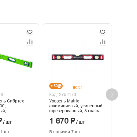
+ 50
+ 39
26
Код: 2752173
Код: 2
ень Сибртех
Уровень Matrix
34118 
00,
алюминиевый, усиленный,
УСМ-0,
ый,
фрезерованный, 3 глазка,
алюмин
ный, 3 глазка,
1000 мм
фрезер
₽
1 670 ₽
1 30
 1000 мм
магнит
/ шт
/ шт
11 шт
В наличии 7 шт
В нали