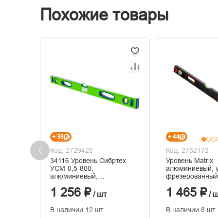
Похожие товары
+ 38
+ 44
Код: 2729425
Код: 2752172
34116 Уровень Сибртех
Уровень Matrix
УСМ-0,5-800,
алюминиевый, 
алюминиевый,
фрезерованный,
фрезерованный, 3 глазка,
800 мм
1 256 ₽
1 465 ₽
магнитный, 800 мм
/ шт
/ 
В наличии 12 шт
В наличии 8 шт