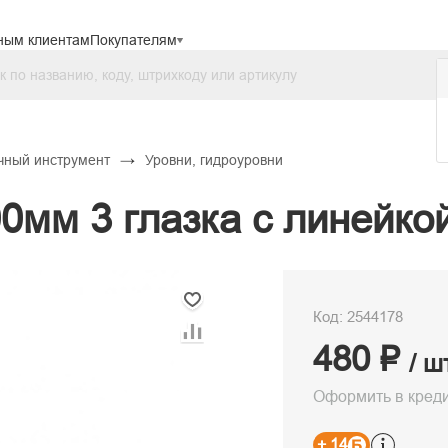
ным клиентам
Покупателям
→
чный инструмент
Уровни, гидроуровни
0мм 3 глазка с линейко
Код: 2544178
480 ₽
/ ш
Оформить в кред
+ 14