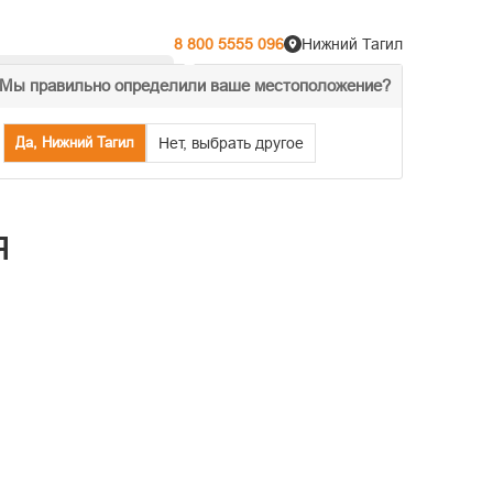
8 800 5555 096
Нижний Тагил
Мы правильно определили ваше местоположение?
% Акции
Распродажа
Да, Нижний Тагил
Нет, выбрать другое
я