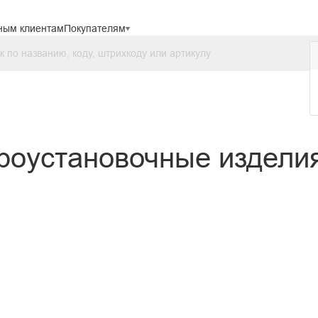
ным клиентам
Покупателям
роустановочные издели