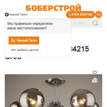
Нижний Тагил
8 800 5555 096
Мы правильно определили
ваше местоположение?
→
Люстры под лампу
Да, Нижний Тагил
35017 Светильник 84215
Нет, выбрать другое
CR/5