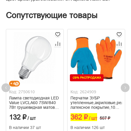
Сопутствующие товары
-29% РАСПРОДАЖА
+ 4
Код: 2750610
Код: 2624909
Лампа светодиодная LED
Перчатки ЗУБР
Value LVCLA60 7SW/840
утепленные,акриловые,релье
7Вт грушевидная матовая
латексное покрытие,10
E27 230В 10х1 RU OSRAM
класс, L-XL 11465-XL
132 ₽
362 ₽
4058075578760
/ шт
/ шт
507 ₽
В наличии 37 шт
В наличии 126 шт