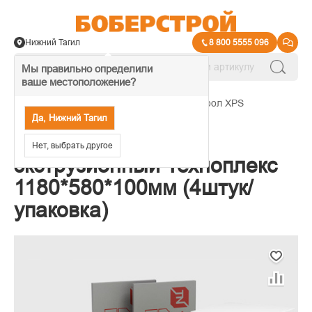
Нижний Тагил
8 800 5555 096
Мы правильно определили
ваше местоположение?
→
Экструдированный пенополистирол XPS
Да, Нижний Тагил
Пенополистирол
Нет, выбрать другое
экструзионный Техноплекс
1180*580*100мм (4штук/
упаковка)