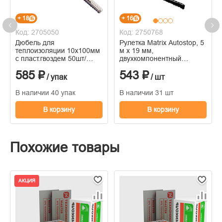
+ 18
+ 16
Код: 2705050
Код: 2750768
Дюбель для
Рулетка Matrix Autostop, 5
теплоизоляции 10х100мм
м х 19 мм,
с пласт.гвоздем 50шт/
двухкомпонентный
пакет
корпус, автоматическая
585 ₽
543 ₽
фиксация
/ упак
/ шт
В наличии 40 упак
В наличии 31 шт
В корзину
В корзину
Похожие товары
АКЦИЯ