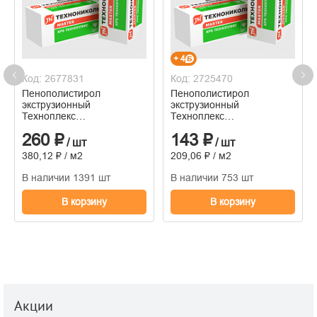
+ 4
Код: 2677831
Код: 2725470
Пенополистирол
Пенополистирол
экструзионный
экструзионный
Техноплекс
Техноплекс
1180*580*50мм (8штук/
1200*600*20мм (20штук/
260 ₽
143 ₽
упаковка)
упаковка)
/ шт
/ шт
380,12 ₽ / м2
209,06 ₽ / м2
В наличии 1391 шт
В наличии 753 шт
В корзину
В корзину
Акции