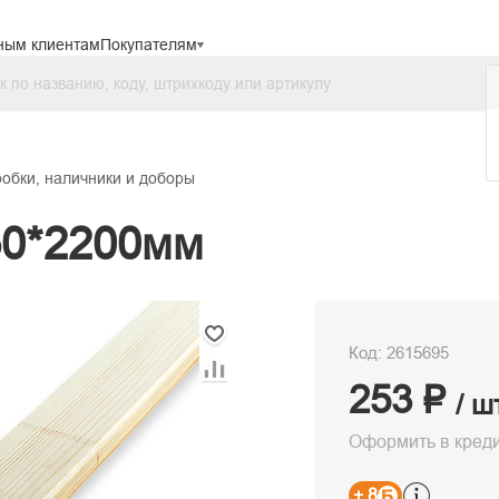
ным клиентам
Покупателям
обки, наличники и доборы
50*2200мм
Код: 2615695
253 ₽
/ ш
Оформить в кред
+ 8