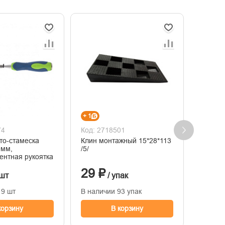
+ 1
+ 12
74
Код: 2718501
Код: 2
то-стамеска
Клин монтажный 15*28*113
Стамес
0мм,
/5/
мм, 2 
ентная рукоятка
рукоятк
29 ₽
395
 шт
/ упак
19 шт
В наличии 93 упак
В нали
корзину
В корзину