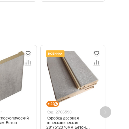
НОВИНКА
+ 22
+ 23
91
Код: 2766590
Код: 2
елескопический
Коробка дверная
Коробк
мм Бетон
телескопическая
телеск
28*75*2070мм Бетон
26*75*