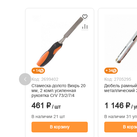
+ 14
+ 34
Код: 2699402
Код: 2705295
Стамеска-долото Вихрь 20
Дюбель рамный
мм, 2 комп.усиленная
металлический 
рукоятка CrV 73/2/7/4
461 ₽
1 146 ₽
/ шт
/ у
В наличии 21 шт
В наличии 31 у
В корзину
В корз