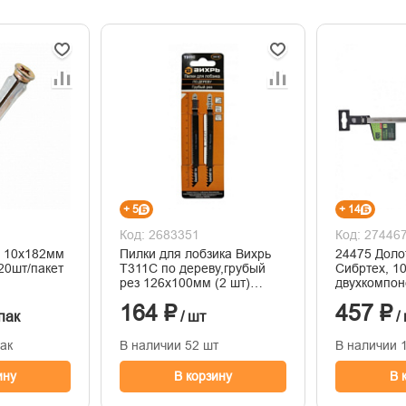
+ 5
+ 14
Код: 2683351
Код: 27446
 10х182мм
Пилки для лобзика Вихрь
24475 Доло
20шт/пакет
Т311C по дереву,грубый
Сибртех, 1
рез 126х100мм (2 шт)
двухкомпон
73/10/5/6
164 ₽
457 ₽
пак
/ шт
/
пак
В наличии 52 шт
В наличии 
ину
В корзину
В 