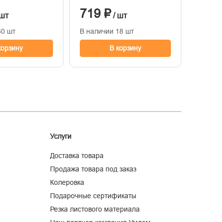
снежный
уплотн
719 ₽
754
криста
 шт
/ шт
30 шт
В наличии 18 шт
В нали
корзину
В корзину
Услуги
Доставка товара
Продажа товара под заказ
Колеровка
Подарочные сертификаты
Резка листового материала