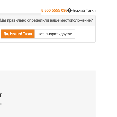
8 800 5555 096
Нижний Тагил
Мы правильно определили ваше местоположение?
% Акции
Распродажа
Да, Нижний Тагил
Нет, выбрать другое
т
ит