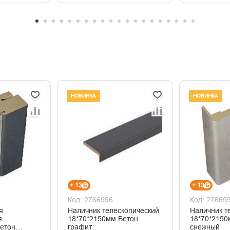
НОВИНКА
НОВИНКА
+ 13
+ 13
Код: 2766596
Код: 27665
я
Наличник телескопический
Наличник т
я
18*70*2150мм Бетон
18*70*2150
етон
графит
снежный