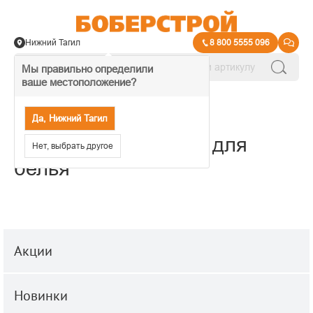
Нижний Тагил
8 800 5555 096
Мы правильно определили
ваше местоположение?
→
Сушилки и гладильные доски
Да, Нижний Тагил
Напольные сушилки для
Нет, выбрать другое
белья
Акции
Новинки