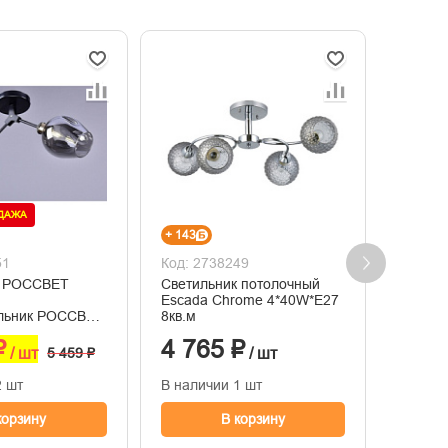
ОДАЖА
+ 143
+ 291
51
Код: 2738249
Код: 2
к РОССВЕТ
Светильник потолочный
Потоло
Escada Chrome 4*40W*E27
черный
ильник РОССВЕТ
8кв.м
6кв.м
₽
4 765 ₽
9 68
/ шт
5 459 ₽
/ шт
2 шт
В наличии 1 шт
В нали
корзину
В корзину