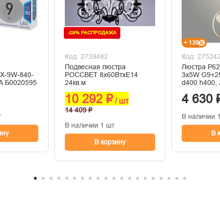
-29% РАСПРОДАЖА
+ 139
Код: 2739482
Код: 27524
Подвесная люстра
Люстра P62
GX-9W-840-
РОССВЕТ 8х60ВтхE14
3х5W G9+2
А Б0020595
24кв.м
d400 h400,
10 292 ₽
4 630 
/ шт
14 409 ₽
т
В наличии 
В наличии 1 шт
ину
В 
В корзину