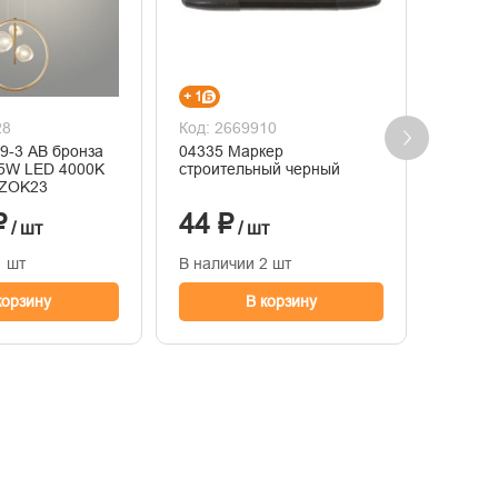
+ 1
+ 2
28
Код: 2669910
Код: 2
9-3 AB бронза
04335 Маркер
Лампа 
5W LED 4000K
строительный черный
8Вт ша
 ZOK23
GENERI
30-E14
₽
44 ₽
79 ₽
/ шт
/ шт
1 шт
В наличии 2 шт
В нали
корзину
В корзину