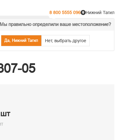
8 800 5555 096
Нижний Тагил
Мы правильно определили ваше местоположение?
% Акции
Распродажа
Да, Нижний Тагил
Нет, выбрать другое
307-05
 шт
ит