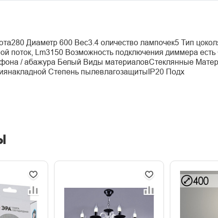
ота280 Диаметр 600 Вес3.4 оличество лампочек5 Тип цоко
ой поток, Lm3150 Возможность подключения диммера есть
афона / абажура Белый Виды материаловСтеклянные Мате
ниянакладной Степень пылевлагозащитыIP20 Подх
ы