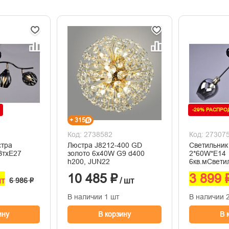
-29% РАСПР
+ 315
Код: 2738582
Код: 27307
стра
Люстра J8212-400 GD
Светильни
ВтхE27
золото 6х40W G9 d400
2*60W*E14
h200, JUN22
6кв.мСвет
2*60W*E14 
10 485 ₽
3 899 
шт
6 986 ₽
/ шт
В наличии 1 шт
В наличии 
ину
В корзину
В 