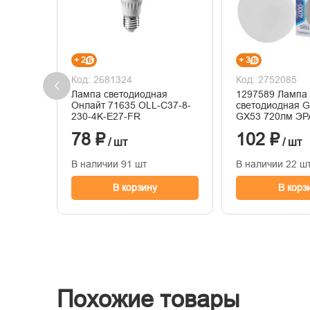
+ 2
+ 3
Код: 2681324
Код: 2752085
Лампа светодиодная
1297589 Лампа
Онлайт 71635 OLL-C37-8-
светодиодная 
230-4K-E27-FR
GX53 720лм ЭР
78 ₽
102 ₽
/ шт
/ шт
В наличии 91 шт
В наличии 22 ш
В корзину
В корз
Похожие товары