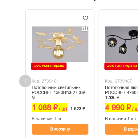
-29% РАСПРОДАЖА
-29% РАСПРОДАЖА
Код: 2739461
Код: 2739467
Потолочный светильник
Потолочная лю
РОССВЕТ 1х60ВтхE27 3кв.
РОССВЕТ 4х60
м
12кв. м
1 088 ₽
4 990 ₽
/ шт
1 523 ₽
/ 
В наличии 1 шт
В наличии 1 шт
В корзину
В корз