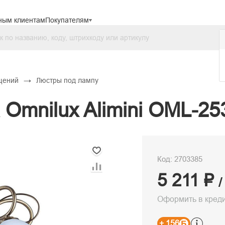
ным клиентам
Покупателям
→
щений
Люстры под лампу
Omnilux Alimini OML-25
Код: 2703385
5 211 ₽
/
Оформить в кред
+ 156