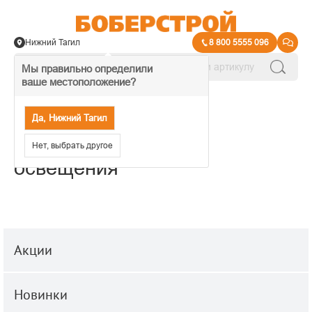
Нижний Тагил
8 800 5555 096
Мы правильно определили
ваше местоположение?
→
Освещение жилых помещений
Да, Нижний Тагил
Трековые системы
Нет, выбрать другое
освещения
Акции
Новинки