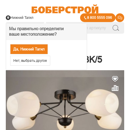
Нижний Тагил
8 800 5555 096
Мы правильно определили
ваше местоположение?
→
Люстры под лампу
Да, Нижний Тагил
Светильник 84222 BK/5
Нет, выбрать другое