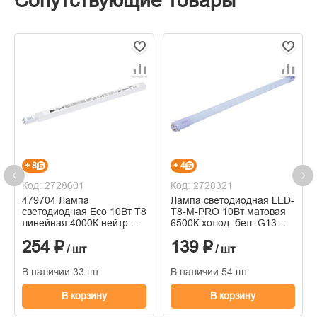
Сопутствующие товары
+ 8
+ 4
Код: 2728601
Код: 2728321
479704 Лампа
Лампа светодиодная LED-
светодиодная Eco 10Вт T8
T8-М-PRO 10Вт матовая
линейная 4000К нейтр.
6500К холод. бел. G13
бел. G13 230В IEK
1000лм 230В 600мм
254 ₽
139 ₽
неповорот. IN HOME
/ шт
/ шт
4690612030906
В наличии 33 шт
В наличии 54 шт
В корзину
В корзину