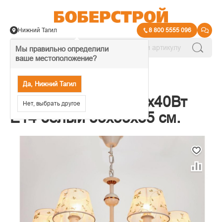
Нижний Тагил
8 800 5555 096
Мы правильно определили
ваше местоположение?
→
Люстры под лампу
Да, Нижний Тагил
Люстра "Лоретте" 6x40Вт
Нет, выбрать другое
E14 белый 53х53х85 см.