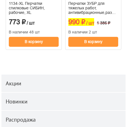
1134-XL Перчатки
Перчатки ЗУБР для
спилковые СИБИН,
тяжелых работ,
рабочие, XL
антивибрационные,размер
XL,профессиональные
773 ₽
990 ₽
комбинированные
/ шт
/ шт
1 386 ₽
В наличии 48 шт
В наличии 2 шт
В корзину
В корзину
Акции
Новинки
Распродажа