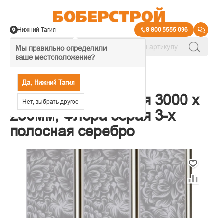
Нижний Тагил
8 800 5555 096
Мы правильно определили
ваше местоположение?
→
Панели ПВХ
Да, Нижний Тагил
Панель пластиковая 3000 х
Нет, выбрать другое
250мм, Флора серая 3-х
полосная серебро