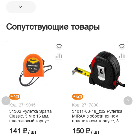
Сопутствующие товары
+ 4
+ 5
Код: 2719045
Код: 2717806
31302 Рулетка Sparta
34011-03-18_z02 Рулетка
Classic, 3 м х 16 мм,
MIRAX в обрезиненном
пластиковый корпус
пластиковом корпусе, 3м
х18мм
141 ₽
150 ₽
/ шт
/ шт