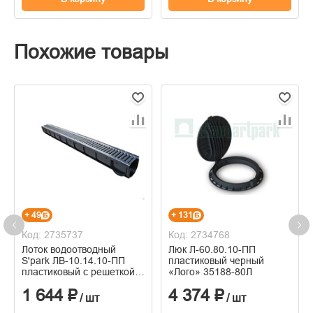
Похожие товары
+ 49
+ 131
Код: 2735737
Код: 2734768
Лоток водоотводный
Люк Л-60.80.10-ПП
S'park ЛВ-10.14.10-ПП
пластиковый черный
пластиковый с решеткой
«Лого» 35188-80Л
стальной оцинкованной
1 644 ₽
4 374 ₽
(комплект)
/ шт
/ шт