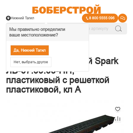
Нижний Тагил
8 800 5555 096
Мы правильно определили
ваше местоположение?
→
Ливневая канализация
Да, Нижний Тагил
Лоток водоотводный Spark
Нет, выбрать другое
ЛВ-07.09.09-ПП,
пластиковый с решеткой
пластиковой, кл А