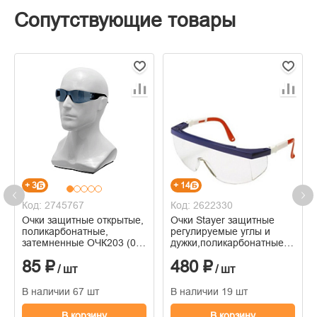
Сопутствующие товары
+ 3
+ 14
Код: 2745767
Код: 2622330
Очки защитные открытые,
Очки Stayer защитные
поликарбонатные,
регулируемые углы и
затемненные ОЧК203 (0-
дужки,поликарбонатные
13023)
прозрачные линзы 2-
85 ₽
480 ₽
110481
/ шт
/ шт
В наличии 67 шт
В наличии 19 шт
В корзину
В корзину