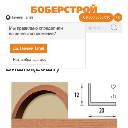
Нижний Тагил
8 800 5555 096
Мы правильно определили
ваше местоположение?
→
Углы МДФ
Да, Нижний Тагил
Угол арочный 20*12
Нет, выбрать другое
Вишня(25шт)