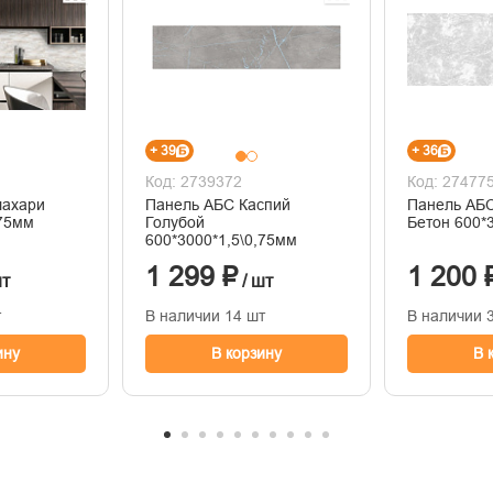
+ 39
+ 36
Код: 2739372
Код: 27477
лахари
Панель АБС Каспий
Панель АБС
,75мм
Голубой
Бетон 600*
600*3000*1,5\0,75мм
1 299 ₽
1 200 
шт
/ шт
т
В наличии 14 шт
В наличии 
ину
В корзину
В 