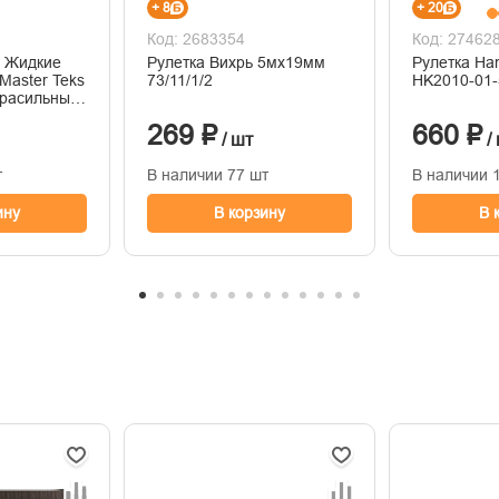
+ 8
+ 20
Код: 2683354
Код: 27462
й Жидкие
Рулетка Вихрь 5мх19мм
Рулетка Ha
73/11/1/2
трасильный,
269 ₽
660 ₽
/ шт
/
т
В наличии 77 шт
В наличии 
ину
В корзину
В 