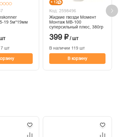
+ 12
+ 14
87
Код: 2598496
Код: 2
nskonner
Жидкие гвозди Момент
Жидкие
HK2010-01-5-19 5м*19мм
Монтаж MB-100
Монтаж суперсильн
суперсильный плюс, 380гр
400гр,
399 ₽
467
 шт
/ шт
17 шт
В наличии 119 шт
В нали
корзину
В корзину