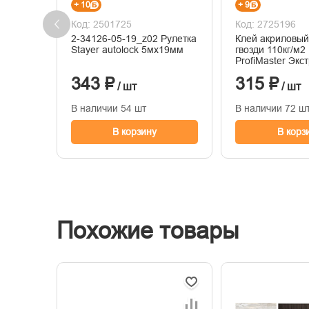
+ 10
+ 9
Код: 2501725
Код: 2725196
2-34126-05-19_z02 Рулетка
Клей акриловы
Stayer autolock 5мх19мм
гвозди 110кг/м2 Master Teks
ProfiMaster Экс
прозрачн 0,18
343 ₽
315 ₽
/ шт
/ шт
В наличии 54 шт
В наличии 72 ш
В корзину
В корз
Похожие товары