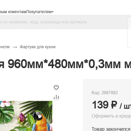
ным клиентам
Покупателям
→
анели
Фартуки для кухни
я 960мм*480мм*0,3мм м
Код: 2687882
139 ₽
/ ш
Оформить в кред
Товар закончился