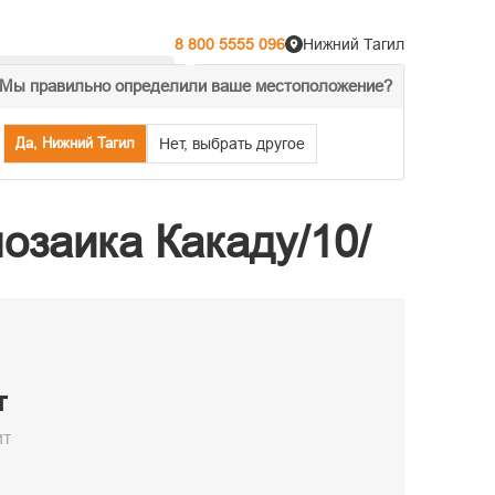
8 800 5555 096
Нижний Тагил
Мы правильно определили ваше местоположение?
% Акции
Распродажа
Да, Нижний Тагил
Нет, выбрать другое
озаика Какаду/10/
т
ит