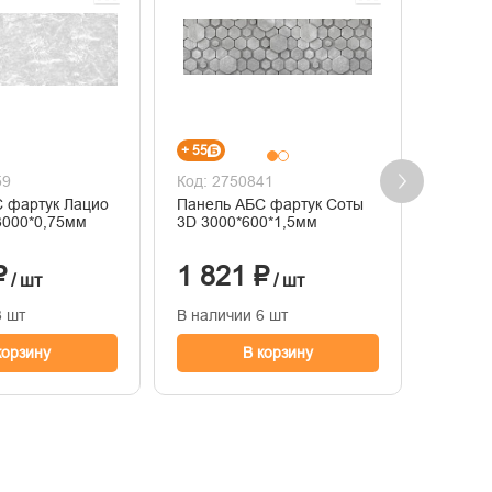
+ 55
+ 192
59
Код: 2750841
Код: 2
 фартук Лацио
Панель АБС фартук Соты
Панель 
3000*0,75мм
3D 3000*600*1,5мм
Риальт
₽
1 821 ₽
6 39
/ шт
/ шт
3 шт
В наличии 6 шт
В нали
корзину
В корзину