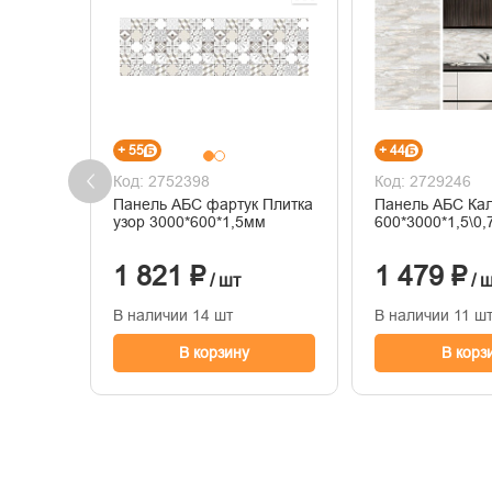
+ 55
+ 44
Код: 2752398
Код: 2729246
Панель АБС фартук Плитка
Панель АБС Ка
узор 3000*600*1,5мм
600*3000*1,5\0
1 821 ₽
1 479 ₽
/ шт
/ 
В наличии 14 шт
В наличии 11 ш
В корзину
В корз