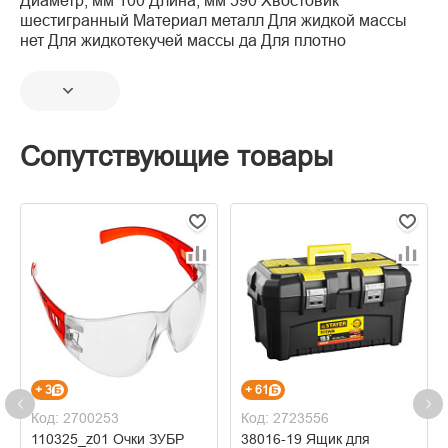
Диаметр, мм 100 Длина, мм 590 Хвостовик
шестигранный Материал металл Для жидкой массы
нет Для жидкотекучей массы да Для плотно
Сопутствующие товары
+ 3
+ 61
Код: 2700253
Код: 2723556
110325_z01 Очки ЗУБР
38016-19 Ящик для