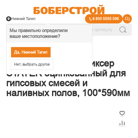
Нижний Тагил
8 800 5555 096
Мы правильно определили
ваше местоположение?
→
Миксеры
Да, Нижний Тагил
06035-10-59_z01 Миксер
Нет, выбрать другое
STAYER оцинкованный для
гипсовых смесей и
наливных полов, 100*590мм