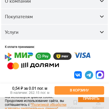
О компании
Покупателям
Услуги
К оплате принимаем:
© 2010-2026 ООО "Строй-Центр".
Строительные и отделочные
0,54 ₽
за 0.01 пог. м
материалы оптом и в розницу.
В КОРЗИНУ
В наличии: 262.15 пог. м
Мы используем файлы cookie.
ПРИНЯТЬ
Продолжив использование сайта, вы
соглашаетесь с
"Политикой обработки
Главная
Каталог
Корзина
Избранное
Кабинет
и защиты персональных данных"
.