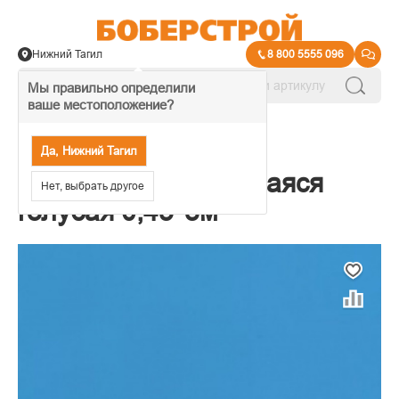
Нижний Тагил
8 800 5555 096
Мы правильно определили
ваше местоположение?
→
Пленка самоклеящаяся
Да, Нижний Тагил
Пленка Самоклеящаяся
Нет, выбрать другое
голубая 0,45*8м