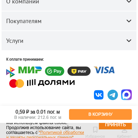
О компании
Покупателям
Услуги
К оплате принимаем:
© 2010-2026 ООО "Строй-Центр".
Строительные и отделочные
0,59 ₽
за 0.01 пог. м
материалы оптом и в розницу.
В КОРЗИНУ
В наличии: 212.6 пог. м
Мы используем файлы cookie.
ПРИНЯТЬ
Продолжив использование сайта, вы
соглашаетесь с
"Политикой обработки
Главная
Каталог
Корзина
Избранное
Кабинет
и защиты персональных данных"
.