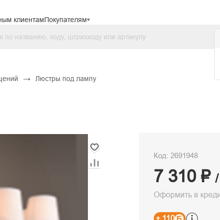
ным клиентам
Покупателям
→
щений
Люстры под лампу
Код: 2691948
7 310 ₽
Оформить в кред
+ 110