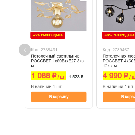
-29% РАСПРОДАЖА
-29% РАСПРОДАЖА
Код: 2739461
Код: 2739467
Потолочный светильник
Потолочная лю
РОССВЕТ 1х60ВтхE27 3кв.
РОССВЕТ 4х60
м
12кв. м
1 088 ₽
4 990 ₽
/ шт
1 523 ₽
/ 
В наличии 1 шт
В наличии 1 шт
В корзину
В корз