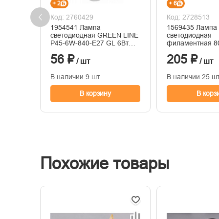
+ 2
+ 6
Код: 2760429
Код: 2728513
1954541 Лампа
1569435 Лампа
светодиодная GREEN LINE
светодиодная
P45-6W-840-E27 GL 6Вт
филаментная 8
шар 4000К яркий свет бел.
F-A60-13-230-4
56 ₽
205 ₽
E27 Эра Б00670
грушевидная пр
/ шт
/ шт
4000К нейтр. бе
1300лм 220-24
В наличии 9 шт
В наличии 25 ш
80877
В корзину
В корз
Похожие товары