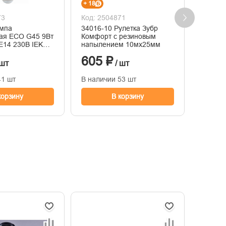
+ 18
+ 67
73
Код: 2504871
Код: 2
ампа
34016-10 Рулетка Зубр
Люстра
ая ECO G45 9Вт
Комфорт с резиновым
черный
E14 230В IEK
напылением 10мх25мм
d430 h
230-30-E14
605 ₽
2 24
 шт
/ шт
41 шт
В наличии 53 шт
В нали
корзину
В корзину