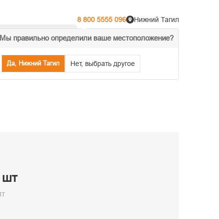
8 800 5555 096
Нижний Тагил
Мы правильно определили ваше местоположение?
% Акции
Распродажа
Да, Нижний Тагил
Нет, выбрать другое
/ шт
ит