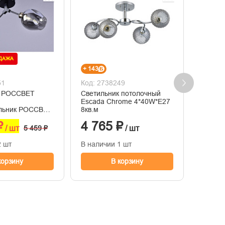
ОДАЖА
+ 143
+ 291
51
Код: 2738249
Код: 2
к РОССВЕТ
Светильник потолочный
Потоло
Escada Chrome 4*40W*E27
черный
ильник РОССВЕТ
8кв.м
6кв.м
₽
4 765 ₽
9 68
/ шт
5 459 ₽
/ шт
2 шт
В наличии 1 шт
В нали
корзину
В корзину