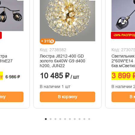
-29% РАСПР
+ 315
Код: 2738582
Код: 27307
стра
Люстра J8212-400 GD
Светильни
ВтхE27
золото 6х40W G9 d400
2*60W*E14
h200, JUN22
6кв.мСвет
2*60W*E14 
10 485 ₽
3 899 
шт
6 986 ₽
/ шт
В наличии 1 шт
В наличии 
ину
В корзину
В 