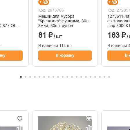
+ 2
+ 5
Код: 2673786
Код: 27285
Мешки для мусора
1273611 Л
"Крепакоф" с ушками, 30л,
светодиодн
0 877 OLL-
8мкм, 30шт, рулон
шар 3000К 
K-E27 13Вт
LLE-G45-9-
81 ₽
163 ₽
озрачная
/ шт
/
л. E27
0В ОНЛАЙТ
т
В наличии 114 шт
В наличии 
ину
В корзину
В 