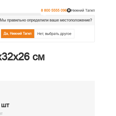
8 800 5555 096
Нижний Тагил
Мы правильно определили ваше местоположение?
% Акции
Распродажа
Да, Нижний Тагил
Нет, выбрать другое
х32х26 см
/ шт
ит