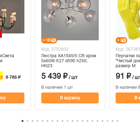
+ 163
+ 3
Код: 2752832
Код: 26738
яСвета
Люстра XA1545/5 CR хром
Перчатки л
.м
5х60W E27 d590 h250,
"Чистый до
HN23
размер M
5 439 ₽
91 ₽
шт
8 786 ₽
/ шт
/ ш
В наличии 1 шт
В наличии 
ину
В корзину
В 