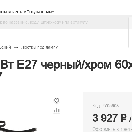
ным клиентам
Покупателям
→
щений
Люстры под лампу
0Вт Е27 черный/хром 60
7
Код: 2705908
3 927 ₽
Оформить в кред