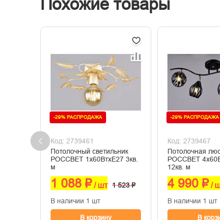
Похожие товары
-29% РАСПРОДАЖА
-29% РАСПРОДАЖА
Код: 2739461
Код: 2739467
Потолочный светильник
Потолочная лю
РОССВЕТ 1х60ВтхE27 3кв.
РОССВЕТ 4х60
м
12кв. м
1 088 ₽
4 990 ₽
/ шт
1 523 ₽
/ 
В наличии 1 шт
В наличии 1 шт
В корзину
В корз