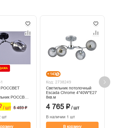
ОДАЖА
+ 143
+ 291
51
Код: 2738249
Код: 2
к РОССВЕТ
Светильник потолочный
Потоло
Escada Chrome 4*40W*E27
черный
ильник РОССВЕТ
8кв.м
6кв.м
₽
4 765 ₽
9 68
/ шт
5 459 ₽
/ шт
2 шт
В наличии 1 шт
В нали
корзину
В корзину