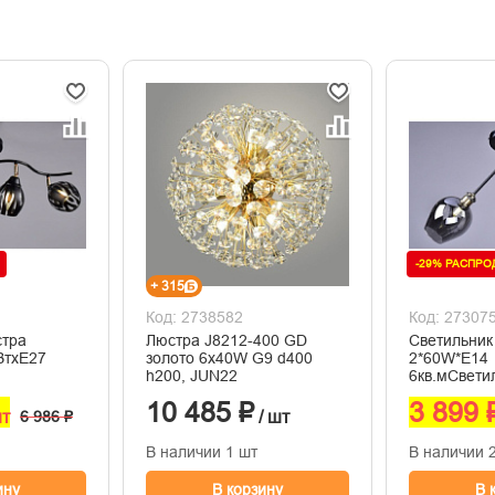
-29% РАСПР
+ 315
Код: 2738582
Код: 27307
стра
Люстра J8212-400 GD
Светильни
ВтхE27
золото 6х40W G9 d400
2*60W*E14
h200, JUN22
6кв.мСвет
2*60W*E14 
10 485 ₽
3 899 
шт
6 986 ₽
/ шт
В наличии 1 шт
В наличии 
ину
В корзину
В 