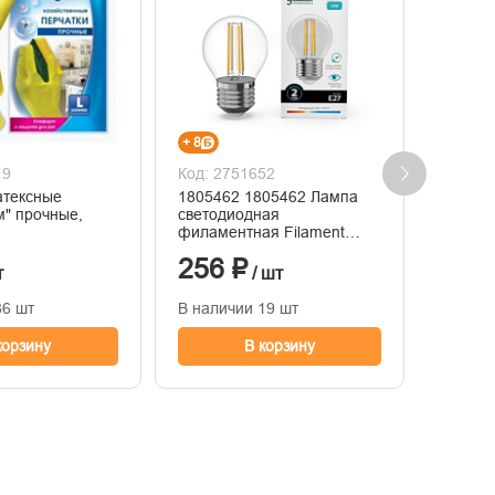
+ 8
+ 2
19
Код: 2751652
Код: 2
атексные
1805462 1805462 Лампа
Лампа 
м" прочные,
светодиодная
JCDR-V
филаментная Filament
бел. G
Elementary 12Вт шар 4100К
HOME 
256 ₽
82 ₽
Е27 750лм GAUSS 52222
т
/ шт
86 шт
В наличии 19 шт
В нали
корзину
В корзину