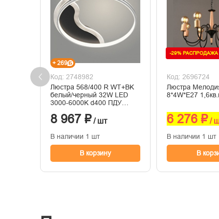
-29% РАСПРОДАЖА
+ 269
Код: 2748982
Код: 2696724
Люстра 568/400 R WT+BK
Люстра Мелоди
белый/черный 32W LED
8*4W*E27 1,6кв
3000-6000K d400 ПДУ
диммер, XLD23
8 967 ₽
6 276 ₽
/ шт
/ 
В наличии 1 шт
В наличии 1 шт
В корзину
В корз