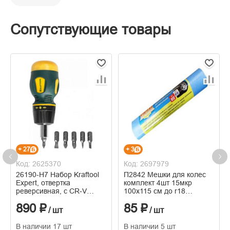
Сопутствующие товары
+ 27
+ 3
Код: 2625370
Код: 2697979
26190-Н7 Набор Kraftool
П2842 Мешки для колес
Expert, отвертка
комплект 4шт 15мкр
реверсивная, с CR-V
100х115 см до r18
битами, 7 предметов
молочно-синие ПНД
890 ₽
85 ₽
Крепак
/ шт
/ шт
В наличии 17 шт
В наличии 5 шт