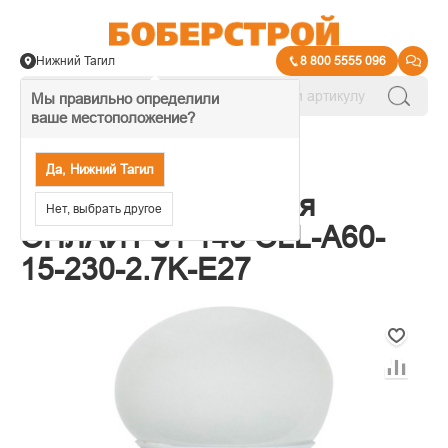
Нижний Тагил
8 800 5555 096
Мы правильно определили
ваше местоположение?
→
Лампы
Да, Нижний Тагил
Лампа светодиодная
Нет, выбрать другое
ОНЛАЙТ 61 149 OLL-A60-
15-230-2.7K-E27