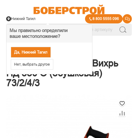
Нижний Тагил
8 800 5555 096
Мы правильно определили
ваше местоположение?
→
Ножовки по дереву
Да, Нижний Тагил
Ножовка по дереву Вихрь
Нет, выбрать другое
НД 350 О (обушковая)
73/2/4/3