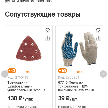
рукояти двухкомпонентное
Сопутствующие товары
+ 4
+ 1
Код: 2753468
Код: 2750984
Треугольник
67713 Перчатки
шлифовальный
трикотажные, ПВХ-
универсальный Зубр на
покрытие "Шахматный
велкро основе, 6
облив", 10 класс, Россия
138 ₽
39 ₽
отверстий, Р180, 5 шт
/ упак
/ шт
В наличии 29 упак
В наличии 275 шт