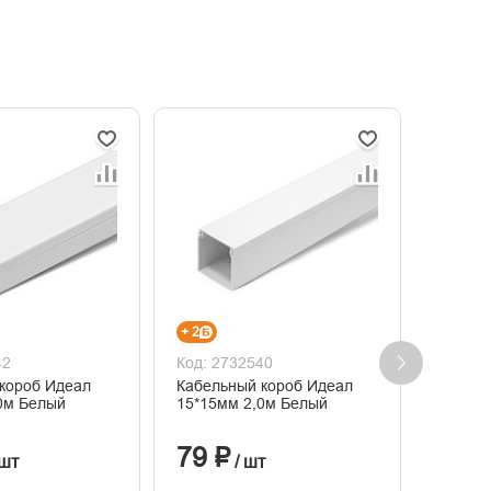
+ 2
+ 17
42
Код: 2732540
Код: 2
короб Идеал
Кабельный короб Идеал
Кабель
0м Белый
15*15мм 2,0м Белый
80*40 
79 ₽
552
 шт
/ шт