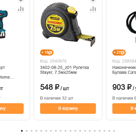
+ 16
+ 27
Код: 2540876
Код: 25858
ерт
3402-08-25_z01 Рулетка
Наконечни
Stayer, 7,5мх25мм
Булава Сат
Home
i
548 ₽
903 ₽
ч Li-ion,
шт
/ шт
/
т
В наличии 32 шт
В наличии 6
ину
В корзину
В 