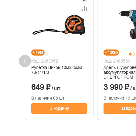
+ 19
+ 120
Код: 2683352
Код: 2483550
Рулетка Вихрь 10мх25мм
Дрель-шурупов
73/11/1/3
аккумуляторная
ЭНЕРГОПРОМ 
Master ДА-14/2L
649 ₽
3 990 ₽
(14,4В,2акк*2.0А
/ шт
/ 
БЗП 10мм)
В наличии 68 шт
В наличии 10 ш
В корзину
В корз