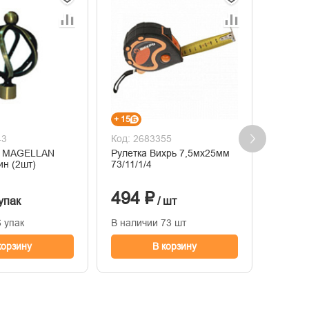
-29% Р
+ 15
43
Код: 2683355
Код: 2
к MAGELLAN
Рулетка Вихрь 7,5мх25мм
Наконе
ин (2шт)
73/11/1/4
серебр
шт)
494 ₽
491
 упак
/ шт
 упак
В наличии 73 шт
В нали
корзину
В корзину