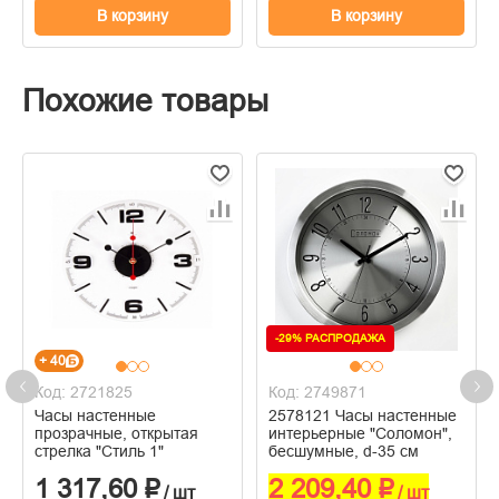
В корзину
В корзину
Похожие товары
-29% РАСПРОДАЖА
+ 40
Код: 2721825
Код: 2749871
Часы настенные
2578121 Часы настенные
прозрачные, открытая
интерьерные "Соломон",
стрелка "Стиль 1"
бесшумные, d-35 см
1 317,60 ₽
2 209,40 ₽
/ шт
/ шт