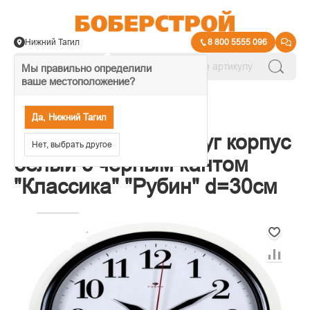
Нижний Тагил
8 800 5555 096
Мы правильно определили
ваше местоположение?
→
Часы настенные
Да, Нижний Тагил
Часы настенные круг корпус
Нет, выбрать другое
белый с черным кантом
"Классика" "Рубин" d=30см