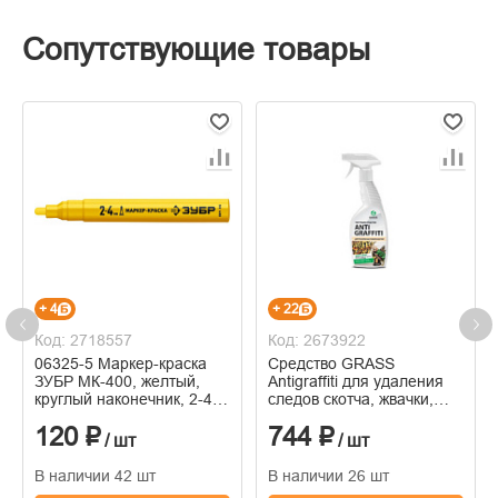
Сопутствующие товары
+ 4
+ 22
Код: 2718557
Код: 2673922
06325-5 Маркер-краска
Средство GRASS
ЗУБР МК-400, желтый,
Antigraffiti для удаления
круглый наконечник, 2-4
следов скотча, жвачки,
мм
резины,
120 ₽
744 ₽
клея,граффити,маркера,
/ шт
/ шт
0,6л
В наличии 42 шт
В наличии 26 шт