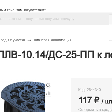
ным клиентам
Покупателям
→
воды с участка
Ливневая канализация
ПЛВ-10.14/ДС-25-ПП к л
Код: 2644340
117 ₽
/ ш
Оформить в кред