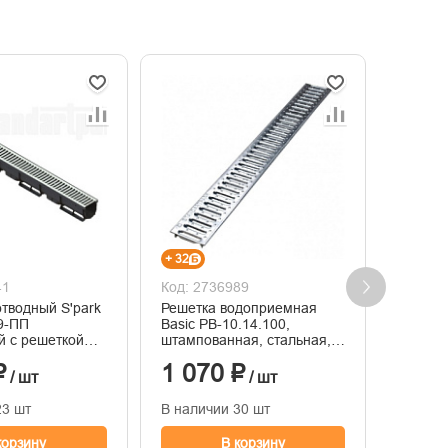
+ 32
+ 39
41
Код: 2736989
Код: 2
отводный S'park
Решетка водоприемная
Лоток 
9-ПП
Basic РВ-10.14.100,
BetoMax
й с решеткой
штампованная, стальная,
Б бето
ой стальной
оцинкованная
₽
1 070 ₽
1 31
/ шт
/ шт
23 шт
В наличии 30 шт
В нали
корзину
В корзину