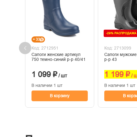
-29% РАСПРОДАЖА
+ 33
Код: 2712951
Код: 2713099
Сапоги женские артикул
Сапоги мужские оливковый
750 темно-синий р-р 40/41
р-р 43
1 099 ₽
1 199 ₽
/ шт
/ 
В наличии 1 шт
В наличии 1 шт
В корзину
В корз