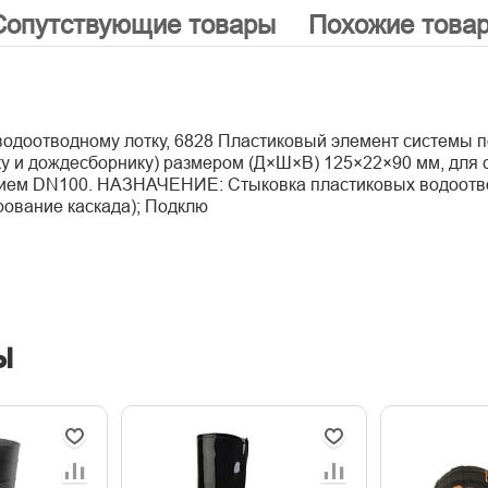
Сопутствующие товары
Похожие това
водоотводному лотку, 6828 Пластиковый элемент системы 
ку и дождесборнику) размером (Д×Ш×В) 125×22×90 мм, для 
нием DN100. НАЗНАЧЕНИЕ: Стыковка пластиковых водоотв
ование каскада); Подклю
ы