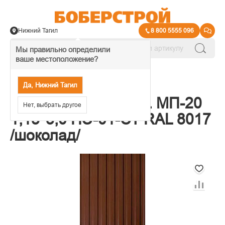
Нижний Тагил
8 800 5555 096
Мы правильно определили
ваше местоположение?
→
Листовая кровля
Да, Нижний Тагил
Профнастил полим. МП-20
Нет, выбрать другое
1,15*3,0 ПЭ-01-СТ RAL 8017
/шоколад/