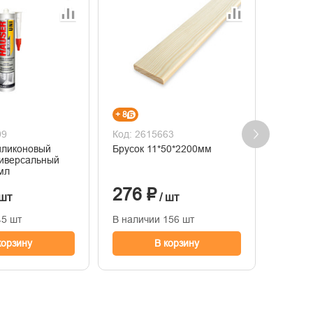
+ 8
+ 56
99
Код: 2615663
Код: 2
иликоновый
Брусок 11*50*2200мм
15218
иверсальный
для бы
мл
древес
276 ₽
1 85
 шт
/ шт
45 шт
В наличии 156 шт
В нали
корзину
В корзину