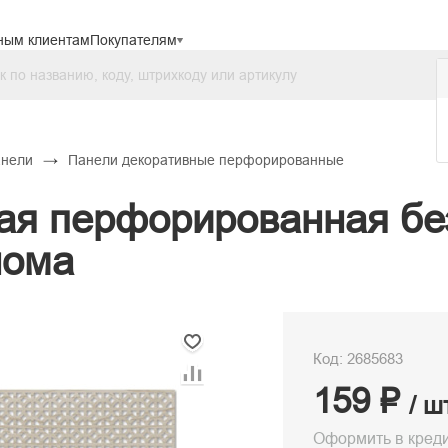
ным клиентам
Покупателям
→
анели
Панели декоративные перфорированные
ая перфорированная бе
нома
Код: 2685683
159 ₽
/ ш
Оформить в кред