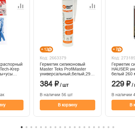
+ 12
+ 7
Код: 2663379
Код: 27318
храспорный
Герметик силиконовый
Герметик с
Tech-Krep
Master Teks ProfiMaster
HAUSER ун
пы+усы
универсальный,белый,290
белый 260 
0шт/пакет
мл
384 ₽
229 ₽
/ шт
/
пак
В наличии 56 шт
В наличии 
ину
В корзину
В 