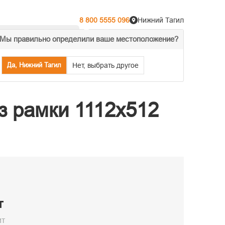
8 800 5555 096
Нижний Тагил
Мы правильно определили ваше местоположение?
% Акции
Распродажа
Да, Нижний Тагил
Нет, выбрать другое
з рамки 1112х512
т
ит