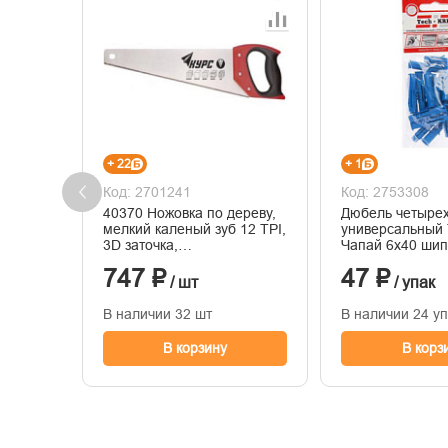
+ 22
+ 1
Код: 2701241
Код: 2753308
40370 Ножовка по дереву,
Дюбель четыре
мелкий каленый зуб 12 ТPI,
универсальный 
3D заточка,
Чапай 6х40 ши
пласт.прорезиненная
полипропилен 2
747 ₽
47 ₽
ручка, 350 мм
/ шт
/ упак
В наличии 32 шт
В наличии 24 у
В корзину
В корз