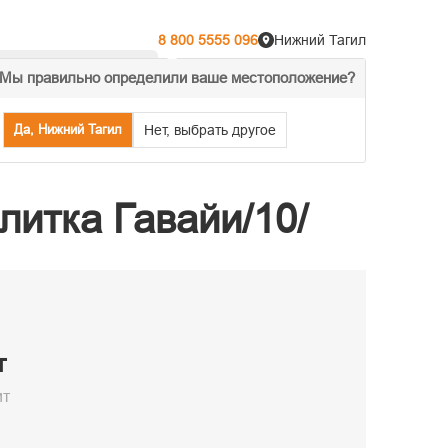
8 800 5555 096
Нижний Тагил
Мы правильно определили ваше местоположение?
% Акции
Распродажа
Да, Нижний Тагил
Нет, выбрать другое
итка Гавайи/10/
т
ит