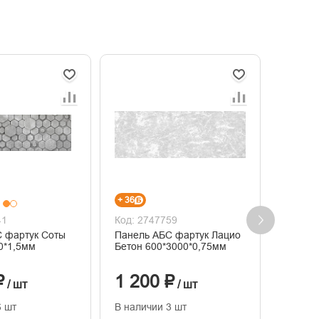
+ 36
+ 192
41
Код: 2747759
Код: 2
 фартук Соты
Панель АБС фартук Лацио
Панель 
0*1,5мм
Бетон 600*3000*0,75мм
Риальт
₽
1 200 ₽
6 39
/ шт
/ шт
6 шт
В наличии 3 шт
В нали