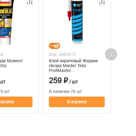
+ 8
+ 6
54
Код: 2663413
Код: 2
зди Момент
Клей акриловый Жидкие
2-3412
50гр
гвозди Master Teks
Stayer 
ProfiMaster
автост
керамика,гипс,камень,
259 ₽
211 
белый, 430 гр.
 шт
/ шт
79 шт
В наличии 76 шт
В нали
корзину
В корзину