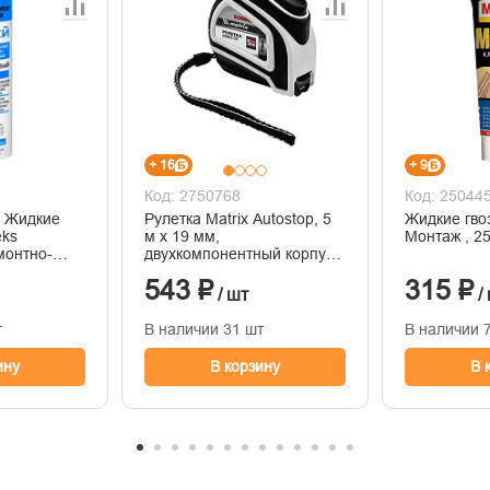
+ 16
+ 9
Код: 2750768
Код: 25044
й Жидкие
Рулетка Matrix Autostop, 5
Жидкие гво
eks
м х 19 мм,
Монтаж , 2
монтно-
двухкомпонентный корпус,
й 400 гр
автоматическая фиксация
543 ₽
315 ₽
/ шт
/
т
В наличии 31 шт
В наличии 
ину
В корзину
В 