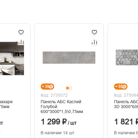
+ 39
+ 55
Код: 2739372
Код: 27508
лахари
Панель АБС Каспий
Панель АБС
,75мм
Голубой
3D 3000*60
600*3000*1,5\0,75мм
1 299 ₽
1 821 
шт
/ шт
т
В наличии 14 шт
В наличии 