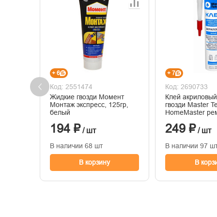
+ 6
+ 7
Код: 2551474
Код: 2690733
Жидкие гвозди Момент
Клей акриловы
Монтаж экспресс, 125гр,
гвозди Master T
белый
HomeMaster ре
монтажный белы
194 ₽
249 ₽
Катридж
/ шт
/ шт
В наличии 68 шт
В наличии 97 ш
В корзину
В корз