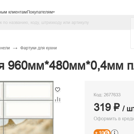
ным клиентам
Покупателям
→
анели
Фартуки для кухни
я 960мм*480мм*0,4мм пл
Код: 2677633
319 ₽
/ ш
Оформить в кред
+ 10