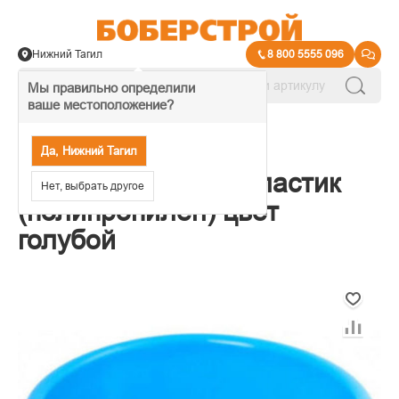
Нижний Тагил
8 800 5555 096
Мы правильно определили
ваше местоположение?
→
Хозяйственные принадлежности
Да, Нижний Тагил
Таз 12л, круглый, пластик
Нет, выбрать другое
(полипропилен) цвет
голубой