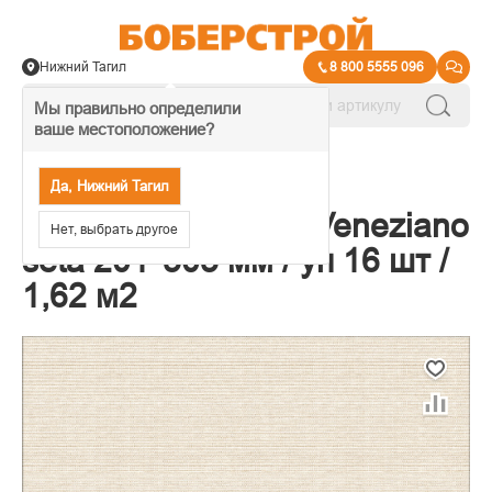
Нижний Тагил
8 800 5555 096
Мы правильно определили
ваше местоположение?
→
Керамическая плитка
Да, Нижний Тагил
Плитка настенная Veneziano
Нет, выбрать другое
seta 201*505 мм / уп 16 шт /
1,62 м2