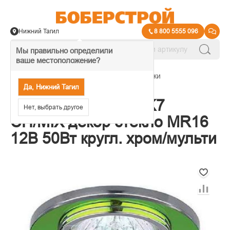
Нижний Тагил
8 800 5555 096
Мы правильно определили
ваше местоположение?
→
Настенно-потолочные светильники
Да, Нижний Тагил
Светильник ЭРА DK7
Нет, выбрать другое
CH/MIX декор стекло MR16
12В 50Вт кругл. хром/мульти