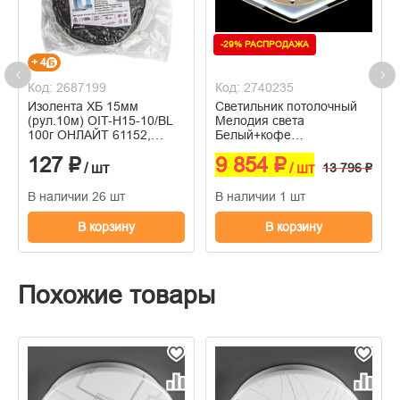
-29% РАСПРОДАЖА
+ 4
Код: 2687199
Код: 2740235
Изолента ХБ 15мм
Светильник потолочный
(рул.10м) OIT-H15-10/BL
Мелодия света
100г ОНЛАЙТ 61152,
Белый+кофе
462380
3000K+4000K+6500K
127 ₽
9 854 ₽
152W LED 20кв. м
/ шт
/ шт
13 796 ₽
В наличии 26 шт
В наличии 1 шт
В корзину
В корзину
Похожие товары