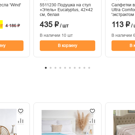
сла 'Wind'
5511230 Подушка на стул
Салфетки 
«Этель» Eucalyptus, 42×42
Ultra Comfort детские c
см, белая
'экстрактом
крышкой 10
435 ₽
113 ₽
шт
4 186 ₽
/ шт
/ 
В наличии 10 шт
В наличии 
ину
В корзину
В 