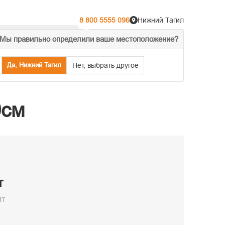
8 800 5555 096
Нижний Тагил
Мы правильно определили ваше местоположение?
% Акции
Распродажа
Да, Нижний Тагил
Нет, выбрать другое
0см
т
ит