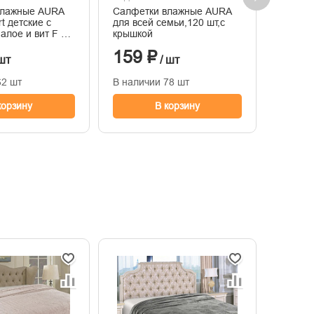
влажные AURA
Салфетки влажные AURA
Подушк
для всей семьи,120 шт,с
43 х 28
 алое и вит F с
крышкой
0 шт
159 ₽
230
шт
/ шт
62 шт
В наличии 78 шт
В нали
корзину
В корзину