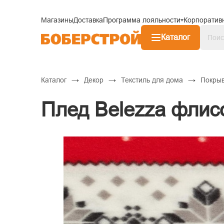
Магазины
Доставка
Программа лояльности
Корпоратив
Каталог
→
→
→
Каталог
Декор
Текстиль для дома
Покрыв
Плед Belezza флис