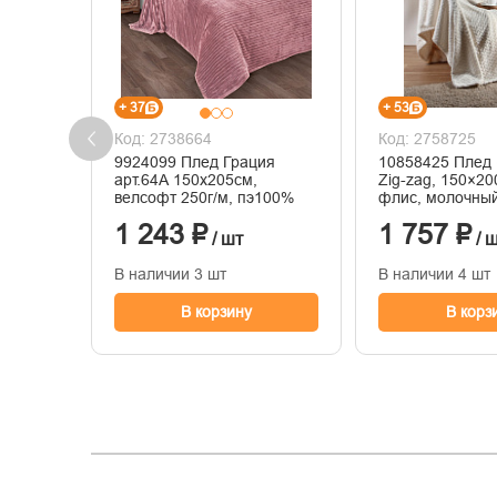
+ 37
+ 53
Код: 2738664
Код: 2758725
9924099 Плед Грация
10858425 Плед
арт.64А 150х205см,
Zig-zag, 150×20
велсофт 250г/м, пэ100%
флис, молочны
1 243 ₽
1 757 ₽
/ шт
/ 
В наличии 3 шт
В наличии 4 шт
В корзину
В корз