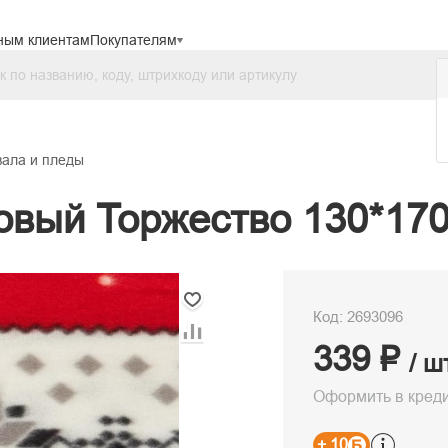
ным клиентам
Покупателям
ала и пледы
овый Торжество 130*17
Код: 2693096
339 ₽
/ ш
Оформить в кред
+ 10