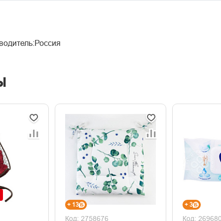
водитель:Россия
ы
+ 13
+ 3
Код: 2758676
Код: 26968