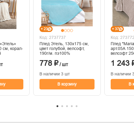
+ 23
+ 37
Код: 2737737
Код: 27377
 «Этель»
Плед Этель, 130х175 см,
Плед "Mari
0 см, корал-
цвет голубой, велсофт,
арт.05А 15
й
190г/м. пэ100%
велсофт 25
778 ₽
1 243 
шт
/ шт
В наличии 3 шт
В наличии 
ину
В корзину
В 