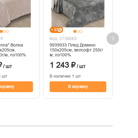
+ 37
+ 39
25
Код: 2738665
Код: 2
anna" Волна
9939933 Плед Домино
Покрыв
0х205см,
150х205см, велсофт 250г/
Макси 
0г/м, пэ100%
м, пэ100%
коричн
100% п
₽
1 243 ₽
1 29
/ шт
/ шт
3 шт
В наличии 1 шт
В нали
корзину
В корзину